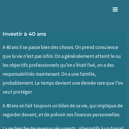
Aller
au
Mai
contenu
Men
Investir à 40 ans
A 40 ans il se passe bien des choses. On prend conscience
que la vie n’est pas infini. On a généralement atteint le ou
les objectifs professionnels qu’on s’était fixé, on a des
responsabilités maintenant. On a une famille,
probablement. Le temps devient une denrée rare que l’on
veut protéger.
A 40 ans on fait toujours un bilan de sa vie, qui implique de
regarder devant, et de prévoir nos finances personnelles.
La recherche de revenus récurrents, alternatifs à un travail