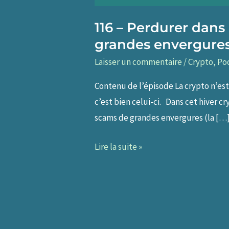
116 – Perdurer dans
grandes envergures
Laisser un commentaire
/
Crypto
,
Po
Contenu de l’épisode La crypto n’est
c’est bien celui-ci. Dans cet hiver 
scams de grandes envergures (la […
116
Lire la suite »
–
Perdurer
dans
l’univers
crypto