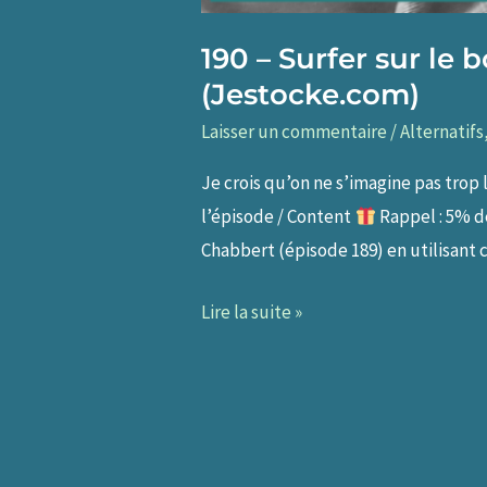
190 – Surfer sur le
(Jestocke.com)
Laisser un commentaire
/
Alternatifs
Je crois qu’on ne s’imagine pas tro
l’épisode / Content
Rappel : 5% d
Chabbert (épisode 189) en utilisant c
190
Lire la suite »
–
Surfer
sur
le
boom