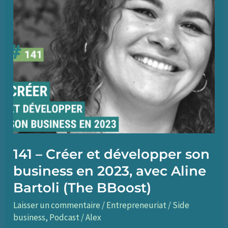
search
fund,
avec
Ariane
Olive
(Spark
Avocats)
141 – Créer et développer son
business en 2023, avec Aline
Bartoli (The BBoost)
Laisser un commentaire
/
Entrepreneuriat / Side
business
,
Podcast
/
Alex