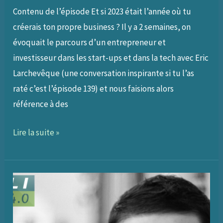
Contenu de l’épisode Et si 2023 était l’année où tu
créerais ton propre business ? Il y a 2 semaines, on
évoquait le parcours d’un entrepreneur et
investisseur dans les start-ups et dans la tech avec Eric
Larchevêque (une conversation inspirante si tu l’as
raté c’est l’épisode 139) et nous faisions alors
référence à des
141
Lire la suite »
–
Créer
et
développer
son