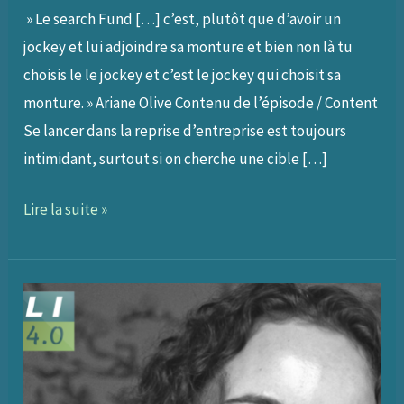
» Le search Fund […] c’est, plutôt que d’avoir un
jockey et lui adjoindre sa monture et bien non là tu
choisis le le jockey et c’est le jockey qui choisit sa
monture. » Ariane Olive Contenu de l’épisode / Content
Se lancer dans la reprise d’entreprise est toujours
intimidant, surtout si on cherche une cible […]
207
Lire la suite »
–
Reprendre
une
entreprise
par
un