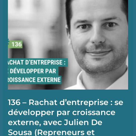
business
en
2023,
avec
Aline
Bartoli
(The
BBoost)
136 – Rachat d’entreprise : se
développer par croissance
externe, avec Julien De
Sousa (Repreneurs et