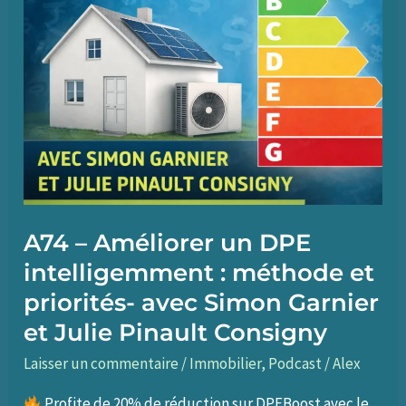
A74 – Améliorer un DPE
intelligemment : méthode et
priorités- avec Simon Garnier
et Julie Pinault Consigny
Laisser un commentaire
/
Immobilier
,
Podcast
/
Alex
Profite de 20% de réduction sur DPEBoost avec le