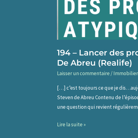
194 – Lancer des pr
De Abreu (Realife)
Laisser un commentaire
/
Immobilier
[…] c’est toujours ce que je dis…auj
Steven de Abreu Contenu de l’épisode
une question qui revient régulièreme
194
Lire la suite »
–