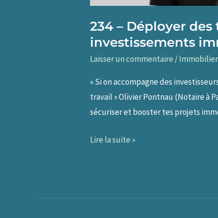
234 – Déployer des 
investissements im
Laisser un commentaire
/
Immobilier
« Si on accompagne des investisseurs
travail » Olivier Pontnau (Notaire à 
sécuriser et booster tes projets imm
234
Lire la suite »
–
Déployer
des
techniques
avancées