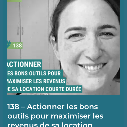
de
LCD
atypiques
à
grande
échelle,
avec
Steven
De
Abreu
(Realife)
138 – Actionner les bons
outils pour maximiser les
revenus de sa location