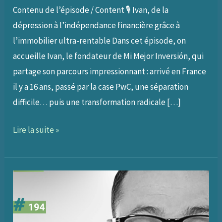
Contenu de l’épisode / Content 🎙 Ivan, de la
dépression à l’indépendance financière grâce à
l’immobilier ultra-rentable Dans cet épisode, on
accueille Ivan, le fondateur de Mi Mejor Inversión, qui
partage son parcours impressionnant : arrivé en France
il y a 16 ans, passé par la case PwC, une séparation
difficile… puis une transformation radicale […]
273
Lire la suite »
–
De
la
dépression
à
la