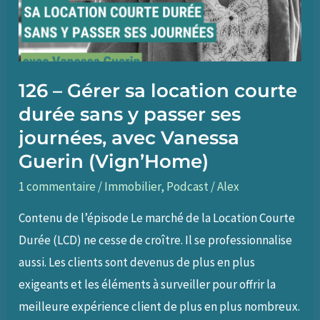
saisonnière,
avec
Elise
Ripoche
126 – Gérer sa location courte
(J’Affiche
durée sans y passer ses
Complet)
journées, avec Vanessa
Guerin (Vign’Home)
1 commentaire
/
Immobilier
,
Podcast
/
Alex
Contenu de l’épisode Le marché de la Location Courte
Durée (LCD) ne cesse de croître. Il se professionnalise
aussi. Les clients sont devenus de plus en plus
exigeants et les éléments à surveiller pour offrir la
meilleure expérience client de plus en plus nombreux.