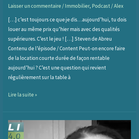
Laisser un commentaire
/
Immobilier
,
Podcast
/
Alex
[…] c’est toujours ce que je dis…aujourd’hui, tu dois
louer au même prix qu’hier mais avec des qualités
supérieures. C’est le jeu ! […] Steven de Abreu
Contenu de l’épisode / Content Peut-on encore faire
de la location courte durée de façon rentable
aujourd’hui ? C’est une question qui revient
régulièrement sur la table à
194
Lire la suite »
–
Lancer
des
projets