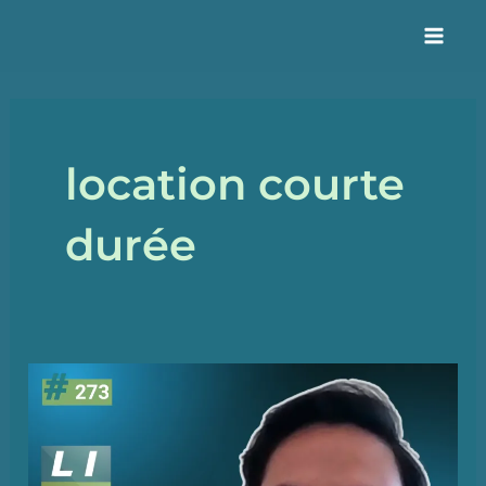
Aller
au
Mai
contenu
Men
location courte
durée