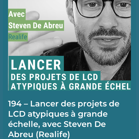
liberté
financière
avec
Ivan
Imbacuan
194 – Lancer des projets de
LCD atypiques à grande
échelle, avec Steven De
Abreu (Realife)