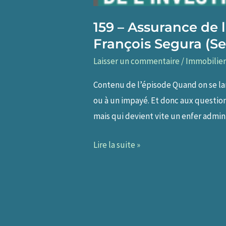
159 – Assurance de 
François Segura (Se
Laisser un commentaire
/
Immobilier
Contenu de l’épisode Quand on se lan
ou à un impayé. Et donc aux questio
mais qui devient vite un enfer admin
159
Lire la suite »
–
Assurance
de
l’investissement
immobilier