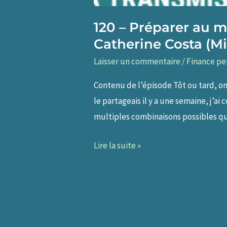
120 – Préparer au m
Catherine Costa (Mi
Laisser un commentaire
/
Finance pe
Contenu de l’épisode Tôt ou tard, on
le partageais il y a une semaine, j’a
multiples combinaisons possibles qu
120
Lire la suite »
–
Préparer
au
mieux
la