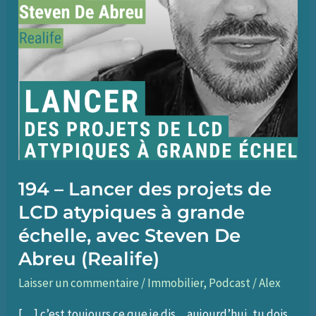
194 – Lancer des projets de
LCD atypiques à grande
échelle, avec Steven De
Abreu (Realife)
Laisser un commentaire
/
Immobilier
,
Podcast
/
Alex
[…] c’est toujours ce que je dis…aujourd’hui, tu dois