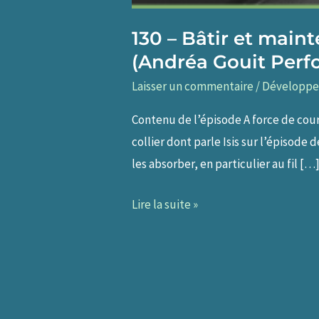
130 – Bâtir et main
(Andréa Gouit Per
Laisser un commentaire
/
Développe
Contenu de l’épisode A force de cour
collier dont parle Isis sur l’épisode
les absorber, en particulier au fil […
130
Lire la suite »
–
Bâtir
et
maintenir
un