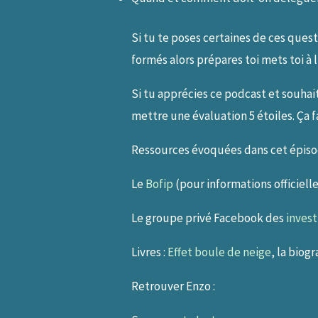
Si tu te poses certaines de ces ques
formés alors prépares toi mets toi à l
Si tu apprécies ce podcast et souhait
mettre une évaluation 5 étoiles. Ça f
Ressources évoquées dans cet épiso
Le
Bofip
(pour informations officielles
Le groupe privé Facebook des
invest
Livres :
Effet boule de neige
, la biog
Retrouver Enzo :