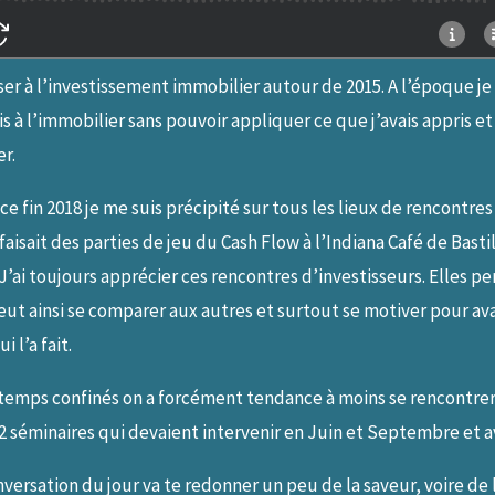
 à l’investissement immobilier autour de 2015. A l’époque je vi
is à l’immobilier sans pouvoir appliquer ce que j’avais appris et
er.
e fin 2018 je me suis précipité sur tous les lieux de rencontres
aisait des parties de jeu du Cash Flow à l’Indiana Café de Basti
 J’ai toujours apprécier ces rencontres d’investisseurs. Elles 
ut ainsi se comparer aux autres et surtout se motiver pour avan
i l’a fait.
es temps confinés on a forcément tendance à moins se rencontrer
 2 séminaires qui devaient intervenir en Juin et Septembre et a
nversation du jour va te redonner un peu de la saveur, voire de