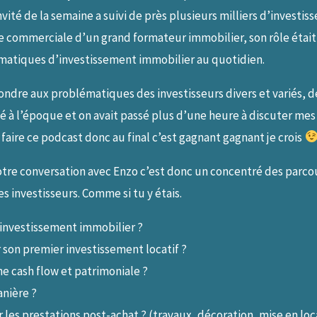
invité de la semaine a suivi de près plusieurs milliers d’investi
e commerciale d’un grand formateur immobilier, son rôle étai
ématiques d’investissement immobilier au quotidien.
ndre aux problématiques des investisseurs divers et variés, d
 à l’époque et on avait passé plus d’une heure à discuter mes p
 faire ce podcast donc au final c’est gagnant gagnant je crois
notre conversation avec Enzo c’est donc un concentré des parc
es investisseurs. Comme si tu y étais.
 investissement immobilier ?
 son premier investissement locatif ?
e cash flow et patrimoniale ?
anière ?
es prestations post-achat ? (travaux, décoration, mise en loc