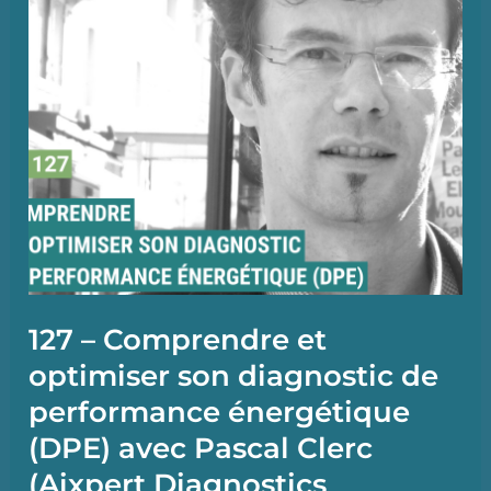
méthode
et
priorités-
avec
Simon
Garnier
et
Julie
Pinault
Consigny
127 – Comprendre et
optimiser son diagnostic de
performance énergétique
(DPE) avec Pascal Clerc
(Aixpert Diagnostics