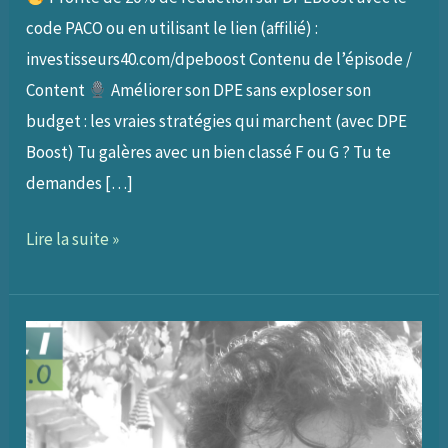
code PACO ou en utilisant le lien (affilié) :
investisseurs40.com/dpeboost Contenu de l’épisode /
Content
Améliorer son DPE sans exploser son
budget : les vraies stratégies qui marchent (avec DPE
Boost) Tu galères avec un bien classé F ou G ? Tu te
demandes […]
A74
Lire la suite »
–
Améliorer
un
DPE
intelligemment
: