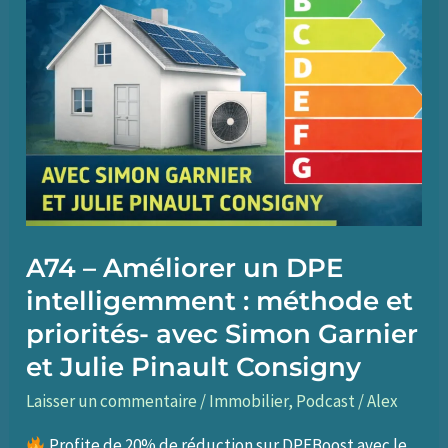
A74 – Améliorer un DPE
intelligemment : méthode et
priorités- avec Simon Garnier
et Julie Pinault Consigny
Laisser un commentaire
/
Immobilier
,
Podcast
/
Alex
Profite de 20% de réduction sur DPEBoost avec le