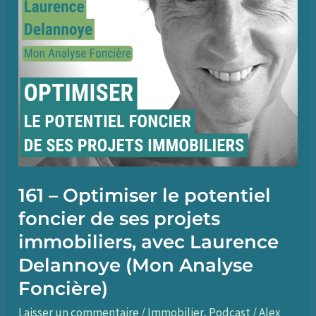
immobiliers,
avec
Florian
Hervé
(GE3D)
161 – Optimiser le potentiel
foncier de ses projets
immobiliers, avec Laurence
Delannoye (Mon Analyse
Foncière)
Laisser un commentaire
/
Immobilier
,
Podcast
/
Alex