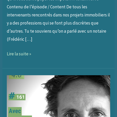
Contenu de l’épisode / Content De tous les
intervenants rencontrés dans nos projets immobiliers il
y a des professions qui se font plus discrètes que
d’autres. Tu te souviens qu’on a parlé avec un notaire
(Frédéric […]
198
Lire la suite »
–
Intégrer
le
géomètre
dans
ses
projets