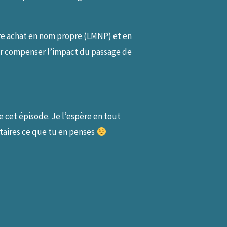
tre achat en nom propre (LMNP) et en
our compenser l’impact du passage de
e cet épisode. Je l’espère en tout
entaires ce que tu en penses