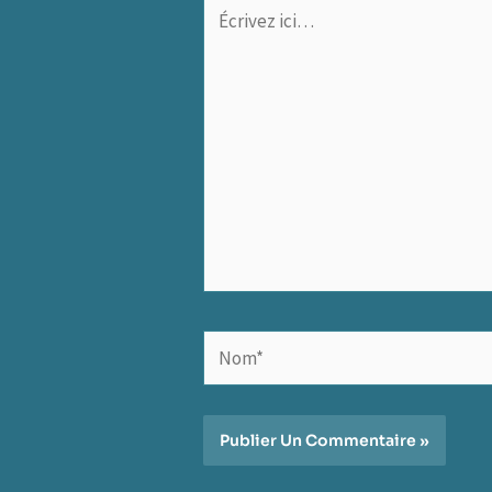
Écrivez
ici…
Nom*