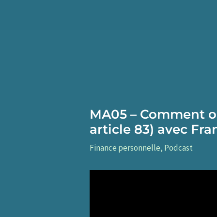
Aller
au
contenu
MA05 – Comment opt
article 83) avec Fr
Finance personnelle
,
Podcast