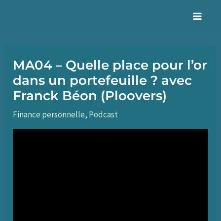
Aller
au
Mai
contenu
Men
MA04 – Quelle place pour l’or
dans un portefeuille ? avec
Franck Béon (Ploovers)
Finance personnelle
,
Podcast