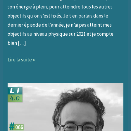
son énergie à plein, pour atteindre tous les autres
objectifs qu’on s’est fixés. Je t’en parlais dans le
dernier épisode de l’année, je n’ai pas atteint mes
objectifs au niveau physique sur 2021 et je compte
bien […]
067
Lire la suite »
–
Préparer
son
physique
(et
son
mental)