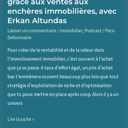
grâce aux ventes aux
enchères immobilières, avec
Erkan Altundas
Laisser un commentaire
/
Immobilier
,
Podcast
/
Paco
Debonnaire
Pour créer de la rentabilité et de la valeur dans
l’investissement immobilier, c’est souvent à l’achat
que ça se passe. A taux d’effort égal, un prix d’achat
bas t’emmènera souvent beaucoup plus loin que tout
stratégie d’exploitation de niche et d’optimisation
que tu peux mettre en place après coup. Alors il y a un
univers
063
Lire la suite »
–