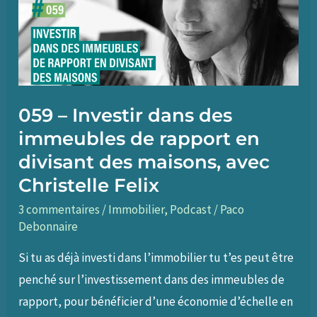
vie
plus
riche,
avec
Etienne
059 – Investir dans des
Bulidon
immeubles de rapport en
divisant des maisons, avec
Christelle Felix
3 commentaires
/
Immobilier
,
Podcast
/
Paco
Debonnaire
Si tu as déjà investi dans l’immobilier tu t’es peut être
penché sur l’investissement dans des immeubles de
rapport, pour bénéficier d’une économie d’échelle en