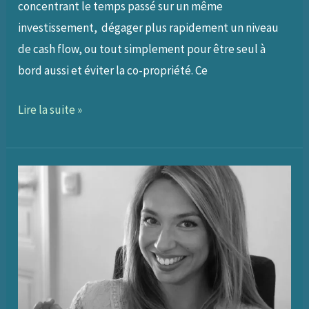
concentrant le temps passé sur un même
investissement, dégager plus rapidement un niveau
de cash flow, ou tout simplement pour être seul à
bord aussi et éviter la co-propriété. Ce
059
Lire la suite »
–
Investir
dans
des
immeubles
de
rapport
en
divisant