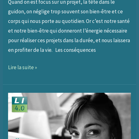
Quand on est focus sur un projet, la tête dans le
guidon, on néglige trop souvent son bien-être et ce
corps qui nous porte au quotidien. Or c’est notre santé
et notre bien-être qui donneront l’énergie nécessaire
pour réaliser ces projets dans la durée, et nous laissera
en profiter de la vie. Les conséquences
060
Lire la suite »
–
Ecouter
son
corps
pour
vivre
une