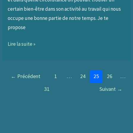
certain bien-être dans son activité au travail qui nous
occupe une bonne partie de notre temps. Je te
propose
058
Lire la suite »
–
Réorienter
sa
←
Précédent
1
…
24
25
26
…
vie
31
Suivant
→
professionnelle
pour
y
(re)trouver
du