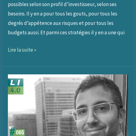
possibles selon son profil d’investisseur, selon ses
besoins. Il y en a pour tous les gouts, pour tous les
degrés d’appétence aux risques et pour tous les
budgets aussi. Et parmi ces stratégies il y en a une qui
066
Lire la suite »
–
Choisir
le
crowdfunding
immobilier
pour
développer
et
piloter