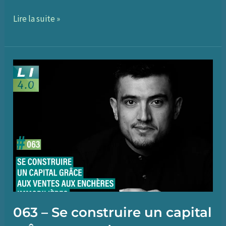
064
Lire la suite »
–
Adopter
une
approche
sélective
pour
ses
placements,
avec
Karl
Toussaint
du
063 – Se construire un capital
Wast