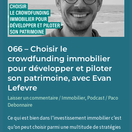
pour
atteindre
ses
objectifs
en
2022,
066 – Choisir le
avec
crowdfunding immobilier
Fréderic
pour développer et piloter
Balussaud
son patrimoine, avec Evan
Lefevre
Laisser un commentaire
/
Immobilier
,
Podcast
/
Paco
Debonnaire
Ce qui est bien dans l’investissement immobilier c’est
qu’on peut choisir parmi une multitude de stratégies