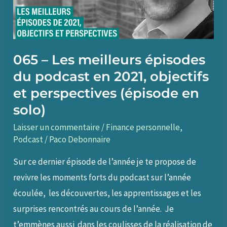
son
patrimoine,
avec
065 – Les meilleurs épisodes
Evan
du podcast en 2021, objectifs
Lefevre
et perspectives (épisode en
solo)
Laisser un commentaire
/
Finance personnelle
,
Podcast
/
Paco Debonnaire
Sur ce dernier épisode de l’année je te propose de
revivre les moments forts du podcast sur l’année
écoulée, les découvertes, les apprentissages et les
surprises rencontrés au cours de l’année. Je
t’emmènes aussi dans les coulisses de la réalisation de