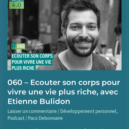
bons
actifs
pour
développer
et
protéger
son
patrimoine,
avec
060 – Ecouter son corps pour
Etienne
vivre une vie plus riche, avec
Brois
Etienne Bulidon
Laisser un commentaire
/
Développement personnel
,
Podcast
/
Paco Debonnaire