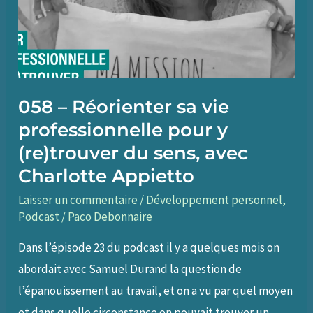
des
maisons,
avec
Christelle
Felix
058 – Réorienter sa vie
professionnelle pour y
(re)trouver du sens, avec
Charlotte Appietto
Laisser un commentaire
/
Développement personnel
,
Podcast
/
Paco Debonnaire
Dans l’épisode 23 du podcast il y a quelques mois on
abordait avec Samuel Durand la question de
l’épanouissement au travail, et on a vu par quel moyen
et dans quelle circonstance on pouvait trouver un