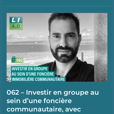
Se
construire
un
capital
grâce
aux
ventes
aux
enchères
immobilières,
avec
062 – Investir en groupe au
Erkan
sein d’une foncière
Altundas
communautaire, avec