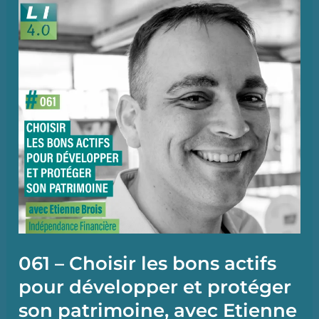
en
groupe
au
sein
d’une
foncière
communautaire,
avec
Frédéric
Pedro
061 – Choisir les bons actifs
pour développer et protéger
son patrimoine, avec Etienne