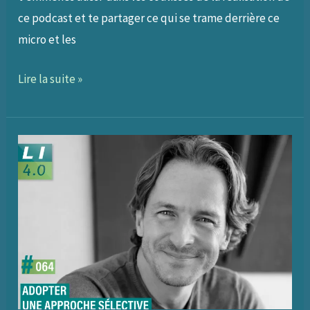
ce podcast et te partager ce qui se trame derrière ce
micro et les
065
Lire la suite »
–
Les
meilleurs
épisodes
du
podcast
en
2021,
objectifs
et