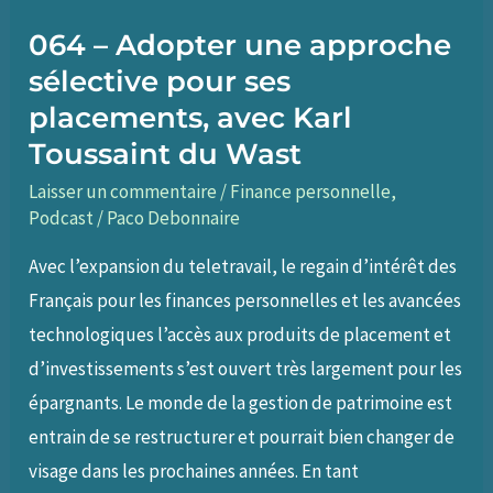
perspectives
064 – Adopter une approche
(épisode
en
sélective pour ses
solo)
placements, avec Karl
Toussaint du Wast
Laisser un commentaire
/
Finance personnelle
,
Podcast
/
Paco Debonnaire
Avec l’expansion du teletravail, le regain d’intérêt des
Français pour les finances personnelles et les avancées
technologiques l’accès aux produits de placement et
d’investissements s’est ouvert très largement pour les
épargnants. Le monde de la gestion de patrimoine est
entrain de se restructurer et pourrait bien changer de
visage dans les prochaines années. En tant