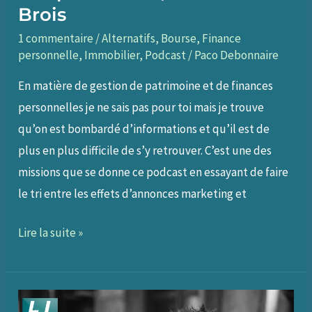
Brois
1 commentaire
/
Alternatifs
,
Bourse
,
Finance
personnelle
,
Immobilier
,
Podcast
/
Paco Debonnaire
En matière de gestion de patrimoine et de finances
personnelles je ne sais pas pour toi mais je trouve
qu’on est bombardé d’informations et qu’il est de
plus en plus difficile de s’y retrouver. C’est une des
missions que se donne ce podcast en essayant de faire
le tri entre les effets d’annonces marketing et
061
Lire la suite »
–
Choisir
les