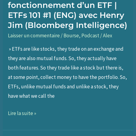
fonctionnement d’un ETF |
ETFs 101 #1 (ENG) avec Henry
Jim (Bloomberg Intelligence)
Laisser un commentaire
/
Bourse
,
Podcast
/
Alex
» ETFs are like stocks, they trade on an exchange and
they are also mutual funds. So, they actually have
both features. So they trade like a stock but there is,
at some point, collect money to have the portfolio. So,
ETFs, unlike mutual funds and unlike a stock, they
have what we call the
201
Lire la suite »
–
Comprendre