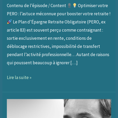
Contenu de l’épisode / Content
Optimiser votre
PERO : l’astuce méconnue pour booster votre retraite !
Le Plan d’Épargne Retraite Obligatoire (PERO, ex
article 83) est souvent perçu comme contraignant :
sortie exclusivement en rente, conditions de
déblocage restrictives, impossibilité de transfert
pendant l’activité professionnelle… Autant de raisons
qui poussent beaucoup à ignorer […]
MA05
Lire la suite »
–
Comment
optimiser
son