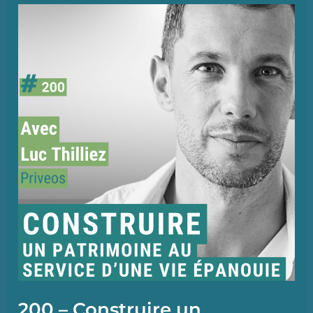
le
fonctionnement
d’un
ETF
|
ETFs
101
#1
(ENG)
avec
Henry
Jim
(Bloomberg
Intelligence)
200 – Construire un