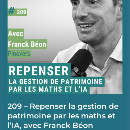
Plan
d’Epargne
Retraite
Obligatoire
(ex
article
83)
avec
Franck
Béon
(Ploovers)
209 – Repenser la gestion de
patrimoine par les maths et
l’IA, avec Franck Béon